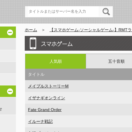
ホーム
＞
【スマホゲーム-ソーシャルゲーム-】RMT
人気順
五十音順
タイトル
メイプルストーリーM
イザナギオンライン
せ
Fate Grand Order
イルーナ戦記