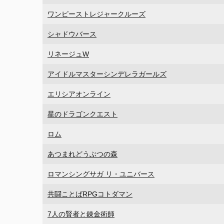
ワンピーストレジャークルーズ
シャドウバース
リネージュW
アイドルマスターシンデレラガールズ
エリシアオンライン
星のドラゴンクエスト
ロム
あつまれどうぶつの森
ロマンシングサガ リ・ユニバース
共闘ことばRPGコトダマン
7人の賢者と錬金術師