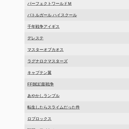
パーフェクトワールドＭ
バトルガール ハイスクール
千年戦争アイギス
デレステ
マスターオブカオス
ラグナロクマスターズ
キャプテン翼
FFBE幻影戦争
あやかしランブル
転生したらスライムだった件
ロブロックス