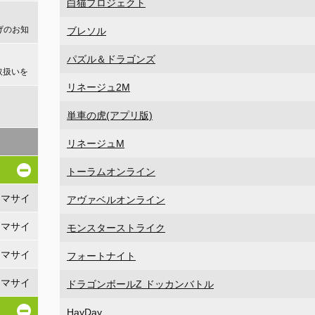
白猫プロジェクト
げのお知
ブレソル
パズル＆ドラゴンズ
取扱いを
リネージュ2M
！
単車の虎(アプリ版)
リネージュM
トーラムオンライン
リマサイ
アヴァベルオンライン
リマサイ
モンスターストライク
リマサイ
フォートナイト
リマサイ
ドラゴンボールZ ドッカンバトル
HayDay