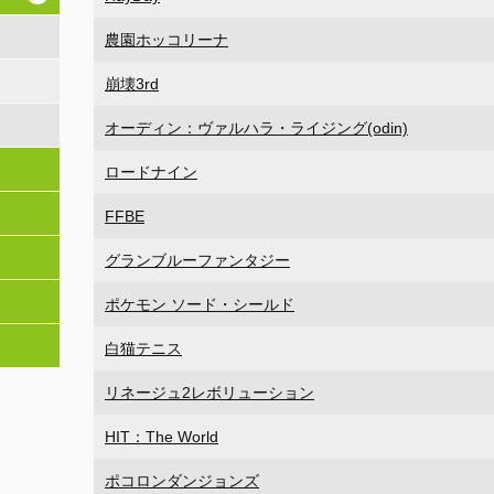
農園ホッコリーナ
崩壊3rd
オーディン：ヴァルハラ・ライジング(odin)
ロードナイン
FFBE
グランブルーファンタジー
ポケモン ソード・シールド
白猫テニス
リネージュ2レボリューション
HIT：The World
ポコロンダンジョンズ