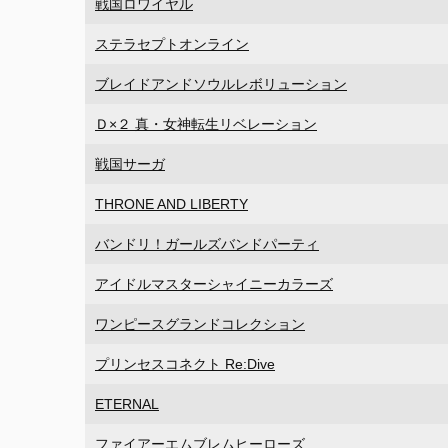
戦国ロワイヤル
ステラセプトオンライン
ブレイドアンドソウルレボリューション
Ｄ×２ 真・女神転生リベレーション
戦国サーガ
THRONE AND LIBERTY
バンドリ！ガールズバンドパーティ
アイドルマスターシャイニーカラーズ
ワンピースグランドコレクション
プリンセスコネクト Re:Dive
ETERNAL
ファイアーエムブレムヒーローズ