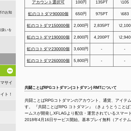
アカウント選択可
100円
135PT
\105
げのお知
虹のコトダマ90000個
650円
975PT
\683
虹のコトダマ150000個
2,000円
2,835PT
\2,100
取扱いを
虹のコトダマ190000個
2,800円
4,200PT
\2,940
！
虹のコトダマ230000個
3,600円
-
-
虹のコトダマ260000個
5,800円
-
-
リマサイ
共闘ことばRPGコトダマン(コトダマン) RMTについて
サイト！
共闘ことばRPGコトダマンのアカウント、通貨、アイテ
す。 『共闘ことばRPG コトダマン』（きょうとうこと
ームスが開発しXFLAGより配信・運営されているスマー
2018年4月16日サービス開始。基本プレイ無料（アイテ