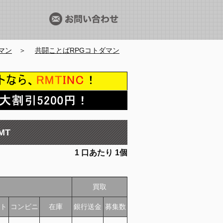
マン
＞
共闘ことばRPGコトダマン
MT
1
口あたり
1個
買取
ト
コンビニ
在庫
銀行送金
募集数