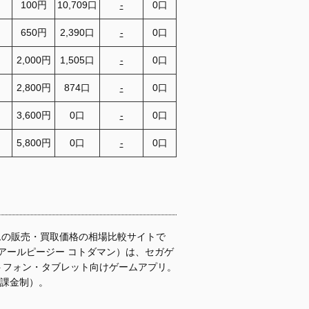
100円
10,709口
-
0口
650円
2,390口
-
0口
2,000円
1,505口
-
0口
2,800円
874口
-
0口
3,600円
0口
-
0口
5,800円
0口
-
0口
ムの販売・買取価格の相場比較サイトで
ばアールピージー コトダマン）は、セガゲ
トフォン・タブレット向けゲームアプリ。
ム課金制）。