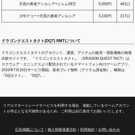
天雷の勇者アンルシア+ジェム39万
5,500円
481口
少年テリー+天雷の勇者アンルシア
3,100円
217口
ドラゴンクエストタクト(DQT) RMTについて
ドラゴンクエストタクトのアカウント、通貨、アイテムの販売・買取価格の相場
比較サイトです。 『ドラゴンクエストタクト』 （DRAGON QUEST TACT）は、
スクウェア・エニックスより配信されているスマートフォン向けゲームアプリ。
2020年7月16日サービス開始。基本プレイ無料（アイテム課金制）。略称は
『DQタクト』、『DQT』。
リアルマネートレードサービスを利用する場合、遊戯しているゲームアカウン
トが停止となる可能性があるため、ご利用は自己責任でお願いいたします。
広告掲載について
｜
個人情報保護方針
｜
利用規約
｜
お問い合わせ