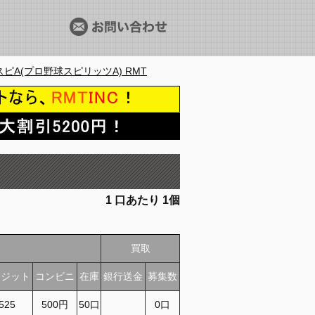
ピA(プロ野球スピリッツA) RMT
1
口あたり
1個
買取
レジット
コンビニ
在庫
銀行送金
募集数
\525
500円
50口
0口