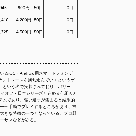
\945
900円
50口
0口
4,410
4,200円
50口
0口
4,725
4,500円
50口
0口
iOS・Android用スマートフォンゲー
ナントレースを勝ち進んでいくというゲ
」という名で実装されており、パリー
レイオフ・日本シリーズと進める仕組みと
テムであり、強い選手が集まると結果的
一部手動でプレイするところがあり、投
大きな特徴の一つとなっている。プロ野
バーサスなどがある。