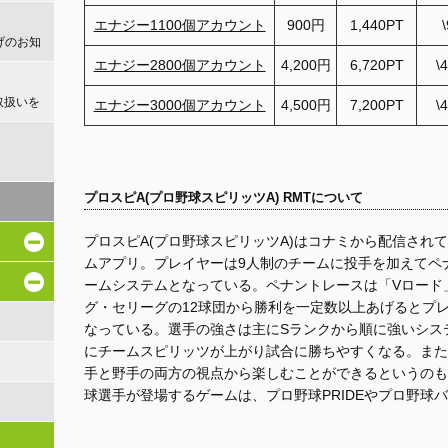
エナジー1100個アカウント
900円
1,440PT
げのお知
エナジー2800個アカウント
4,200円
6,720PT
\
取扱いを
エナジー3000個アカウント
4,500円
7,200PT
\
！
プロスピA(プロ野球スピリッツA) RMTについて
プロスピA(プロ野球スピリッツA)はコナミから配信されている
ムアプリ。プレイヤーは9人制のチームに投手を加えてペ
ームシステムとなっている。ペナントレースは「Vロード
グ・セリーグの12球団から勝利を一定数以上あげるとプ
なっている。選手の強さは主にSランクから順に強いシス
にチームスピリッツが上がり試合に勝ちやすくなる。また
手と野手の両方の視点から楽しむことができるというのも
球選手が登場するゲームは、プロ野球PRIDEやプロ野球