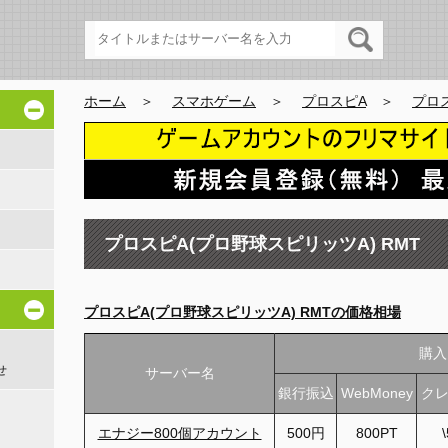
ホーム
＞
スマホゲーム
＞
プロスピA
＞
プロス
プロスピA(プロ野球スピリッツA) RMT
プロスピA(プロ野球スピリッツA) RMTの価格相場
購入
せ
サーバー名
銀行振込
WebMoney
ク
エナジー800個アカウント
500円
800PT