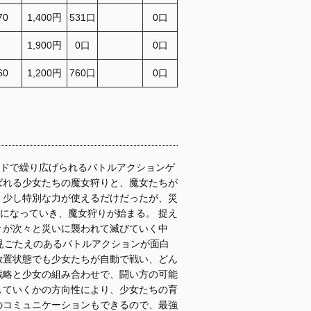
70
1,400円
531口
0口
1,900円
0口
0口
60
1,200円
760口
0口
ドで繰り広げられるバトルアクションゲ
ばれる少女たちの魔女狩りと、魔女たちが
、少し特別な力が使えるだけだったが、災
になっていき、魔女狩りが始まる。 捉え
々が次々と災いに襲われて滅びていく中
た見ごたえのあるバトルアクションが面白
放置状態でも少女たちが自動で戦い、どん
戦略と少女の組み合わせで、闘い方の可能
していくかの方向性により、少女たちの育
のコミュニケーションもできるので、最強