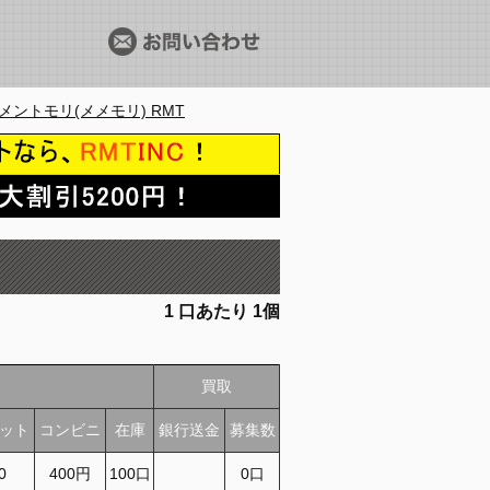
メントモリ(メメモリ) RMT
1
口あたり
1個
買取
ット
コンビニ
在庫
銀行送金
募集数
0
400円
100口
0口