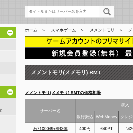
ホーム
＞
スマホゲーム
＞
メメントモリ
＞
メ
メメントモリ(メメモリ) RMT
メメントモリ(メメモリ) RMTの価格相場
購入
せ
サーバー名
銀行振込
WebMoney
クレジ
石71000個+SR3体
400円
640PT
\42