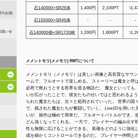
石140000+SR25体
1,400円
2,100PT
\1,4
げのお知
石155000+SR45体
-
-
-
取扱いを
石140000個+SR1720枚
1,200円
1,800PT
\1,2
！
メメントモリ(メメモリ) RMTについて
メメントモリ（メメモリ）は美しい画像と高音質なサウン
ームで、フルオートで楽しめる。 ストーリーは魔女と呼
必死で救おうとする世界を巡る物語だ。 魔女といっても
いが広がったことで、彼女たちのせいではと思われるよう
られた魔女たちは、次々と処刑されていった。 世界の国
で、残された魔女たちが奮闘していく。 Live2Dを用い
いが、操作は極めて簡単だ。 フルオートバトルができ、
どん強くなってくれる。 一方で、プレイヤーの編み出す
性も無限に広げることができる。 装備をどのように強化
成を細かくコントロールできるのだ。 プレイヤー仲間と