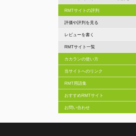
3～5体
RMTサイトの評判
評価や評判を見る
レビューを書く
RMTサイト一覧
カカランの使い方
当サイトへのリンク
RMT用語集
おすすめRMTサイト
お問い合わせ