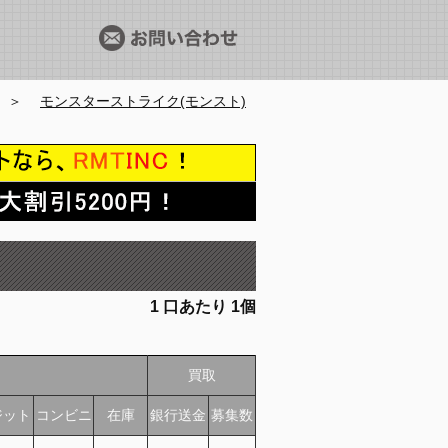
＞
モンスターストライク(モンスト)
1
口あたり
1個
買取
ジット
コンビニ
在庫
銀行送金
募集数