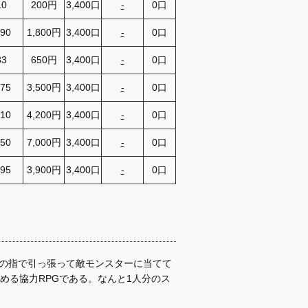
10
200円
3,400口
-
0口
890
1,800円
3,400口
-
0口
83
650円
3,400口
-
0口
675
3,500円
3,400口
-
0口
410
4,200円
3,400口
-
0口
350
7,000円
3,400口
-
0口
095
3,900円
3,400口
-
0口
分の指で引っ張って敵モンスターに当てて
しめる協力RPGである。なんと1人分のス