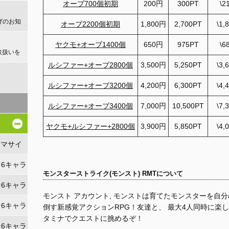
オーブ700個初期
200円
300PT
\2
げのお知
オーブ2200個初期
1,800円
2,700PT
\1,
ヤクモ+オーブ1400個
650円
975PT
\6
取扱いを
ルシファー+オーブ2800個
3,500円
5,250PT
\3,
！
ルシファー+オーブ3200個
4,200円
6,300PT
\4,
ルシファー+オーブ3400個
7,000円
10,500PT
\7,
ヤクモ+ルシファー+2800個
3,900円
5,850PT
\4,
リマサイ
★6キャラ
モンスターストライク(モンスト) RMTについて
★6キャラ
モンスト アカウント, モンストは育てたモンスターを自
★6キャラ
倒す新感覚アクションRPG！友達と、 最大4人同時に楽
タミナでクエストに挑めるぞ！
★6キャラ