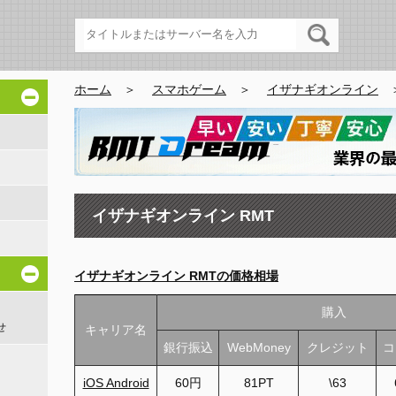
ホーム
＞
スマホゲーム
＞
イザナギオンライン
イザナギオンライン RMT
イザナギオンライン RMTの価格相場
購入
せ
キャリア名
銀行振込
WebMoney
クレジット
コ
iOS Android
60円
81PT
\63