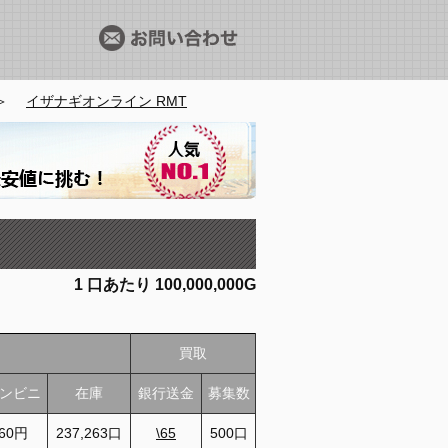
＞
イザナギオンライン RMT
1
口あたり
100,000,000G
買取
ンビニ
在庫
銀行送金
募集数
60円
237,263口
\65
500口