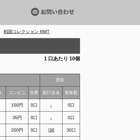
＞
戦国コレクション RMT
1
口あたり
10個
買取
ト
コンビニ
在庫
銀行送金
募集数
150円
0口
-
0口
35円
0口
-
0口
200円
0口
\30
30口