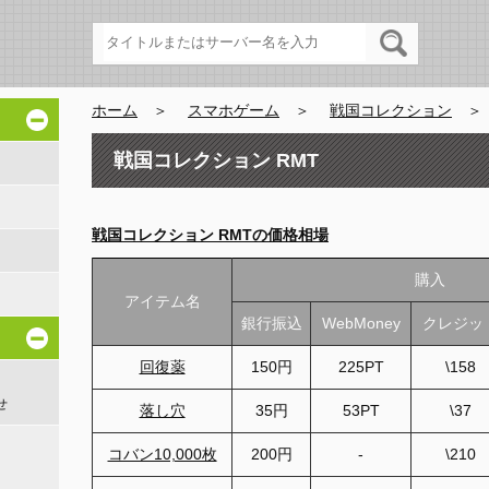
ホーム
＞
スマホゲーム
＞
戦国コレクション
戦国コレクション RMT
戦国コレクション RMTの価格相場
購入
アイテム名
銀行振込
WebMoney
クレジッ
回復薬
150円
225PT
\158
せ
落し穴
35円
53PT
\37
コバン10,000枚
200円
-
\210