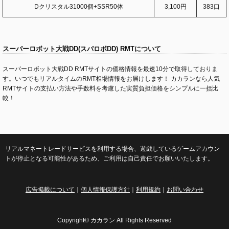
Dクリスタル31000個+SSR50体
3,100円
383口
スーパーロボット大戦DD(スパロボDD) RMTについて
スーパーロボット大戦DD RMTサイトの価格情報を最速10分で取得しておりま
す。いつでもリアルタイムのRMT相場情報をお届けします！ カカランなら人気
RMTサイトの支払い方法や手数料を考慮した実質負担価格をシンプルに一括比
較！
リアルマネートレードサービスを利用する場合、遊戯しているゲームアカウン
トが停止となる可能性があるため、ご利用は自己責任でお願いいたします。
広告掲載について
｜
個人情報保護方針
｜
利用規約
｜
お問い合わせ
Copyright© カカラン All Rights Reserved