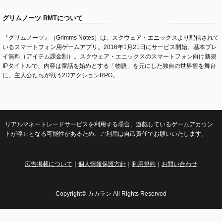
グリムノーツ RMTについて
『グリムノーツ』（Grimms Notes）は、スクウェア・エニックスより配信されて
いるスマートフォン用ゲームアプリ。2016年1月21日にサービス開始。基本プレ
イ無料（アイテム課金制）。スクウェア・エニックスのスマートフォン向け新規
IPタイトルで、内容は童話を始めとする「物語」を元にした独自の世界観を舞台
に、主人公たちが戦う2DアクションRPG。
リアルマネートレードサービスを利用する場合、遊戯しているゲームアカウン
トが停止となる可能性があるため、ご利用は自己責任でお願いいたします。
広告掲載について
｜
個人情報保護方針
｜
利用規約
｜
お問い合わせ
Copyright© カカラン All Rights Reserved