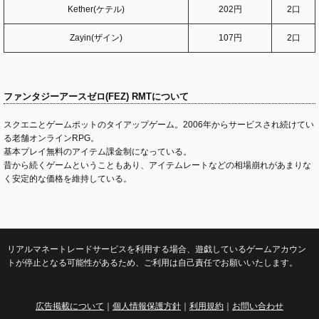
Kether(ケテル)
202円
2口
Zayin(ザイン)
107円
2口
ファンタジーアースゼロ(FEZ) RMTについて
スクエニとゲームポットのタイアップゲーム。2006年からサービスされ続けてい
る老舗オンラインRPG。
基本プレイ無料のアイテム課金制になっている。
昔から続くゲームということもあり、アイテムレートなどの相場崩れがあまりな
く安定的な価格を維持している。
リアルマネートレードサービスを利用する場合、遊戯しているゲームアカウン
トが停止となる可能性があるため、ご利用は自己責任でお願いいたします。
広告掲載について
｜
個人情報保護方針
｜
利用規約
｜
お問い合わせ