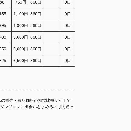
788
750円
860口
0口
,155
1,100円
860口
0口
,995
1,900円
860口
0口
,780
3,600円
860口
0口
,250
5,000円
860口
0口
,825
6,500円
860口
0口
ムの販売・買取価格の相場比較サイトで
『ダンジョンに出会いを求めるのは間違っ