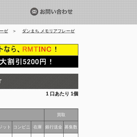
ーゼ
＞
ダンまち メモリアフレーゼ
T
1
口あたり
1個
買取
ジット
コンビニ
在庫
銀行送金
募集数