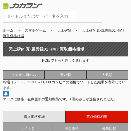
ホーム
＞
スマホゲーム
＞
天上碑M
＞
天上碑M 真·風雲録01 RMT
買取価格相場
天上碑M 真·風雲録01 RMT 買取価格相場
PC版でもっと詳しく見れます
イチオシ順のみ
安い順
人気順
相場（レート）
\3,300
～
\3,300
コンビニの価格でソートした結果を表示してい
ます。
マークは価格・在庫更新の通知機能です。
1回のみしか送信されません。
購入価格相場
買取価格相場
サイト名
現金価格
募集口数