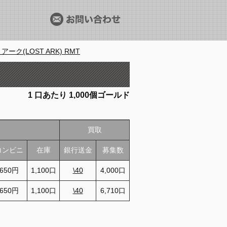
アーク(LOST ARK) RMT
1
口あたり
1,000個ゴールド
買取
コンビニ
在庫
銀行送金
募集数
650円
1,100口
\40
4,000口
650円
1,100口
\40
6,710口