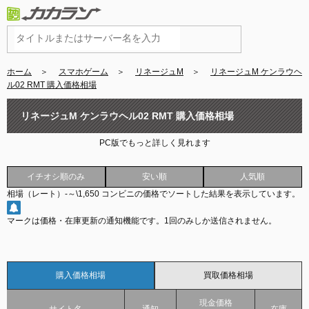
ホーム
＞
スマホゲーム
＞
リネージュM
＞
リネージュM ケンラウヘ
ル02 RMT 購入価格相場
リネージュM ケンラウヘル02 RMT 購入価格相場
PC版でもっと詳しく見れます
イチオシ順のみ
安い順
人気順
相場（レート）
-
～
\1,650
コンビニの価格でソートした結果を表示しています。
マークは価格・在庫更新の通知機能です。
1回のみしか送信されません。
購入価格相場
買取価格相場
現金価格