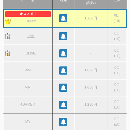
サイト名
通知
在庫
（税込）
0
口
1,250円
(
±0
)
Dream
0
口
LINK
-
(
±0
)
0
口
ROAN
-
(
±0
)
0
口
WM
1,650円
(
±0
)
0
口
VIP
1,650円
(
±0
)
0
口
4GAMER
1,250円
(
±0
)
0
口
MY
-
(
±0
)