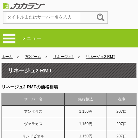
メニュー
ホーム
＞
PCゲーム
＞
リネージュ2
＞
リネージュ2 RMT
リネージュ2 RMT
リネージュ2 RMTの価格相場
サーバー名
銀行振込
在庫
アンタラス
1,150円
207口
ヴァラカス
1,150円
207口
リンドビオル
1,150円
207口