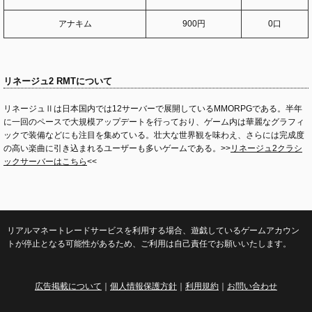
アナキム
900円
0口
リネージュ2 RMTについて
リネージュⅡは日本国内では12サーバーで展開しているMMORPGである。半年
に一回のペースで大規模アップデートを行っており、ゲーム内は華麗なグラフィ
ックで装備などにも注目を集めている。壮大な世界観を味わえ、さらには完成度
の高い楽曲に引き込まれるユーザーも多いゲームである。>>
リネージュ2クラシ
ックサーバーはこちら
<<
リアルマネートレードサービスを利用する場合、遊戯しているゲームアカウン
トが停止となる可能性があるため、ご利用は自己責任でお願いいたします。
広告掲載について
｜
個人情報保護方針
｜
利用規約
｜
お問い合わせ