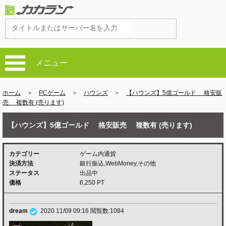
メニュー
ホーム
＞
PCゲーム
＞
ハウンズ
＞
【ハウンズ】5億ゴールド 格安販
売 複数有 (売ります)
【ハウンズ】5億ゴールド 格安販売 複数有 (売ります)
カテゴリー
ゲーム内通貨
決済方法
銀行振込,WebMoney,その他
ステータス
出品中
価格
6,250 PT
dream
2020 11/09 09:16
閲覧数:1084