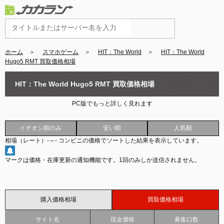
ホーム
＞
スマホゲーム
＞
HIT：The World
＞
HIT：The World
Hugo5 RMT 買取価格相場
HIT：The World Hugo5 RMT 買取価格相場
PC版でもっと詳しく見れます
イチオシ順のみ
安い順
人気順
相場（レート）
-
～
-
コンビニの価格でソートした結果を表示しています。
マークは価格・在庫更新の通知機能です。
1回のみしか送信されません。
購入価格相場
買取価格相場
サイト名
現金価格
募集口数