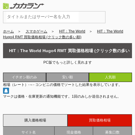
ホーム
＞
スマホゲーム
＞
HIT：The World
＞
HIT：The World
Hugo4 RMT 買取価格相場 (クリック数の多い順)
HIT：The World Hugo4 RMT 買取価格相場 (クリック数の多い
PC版でもっと詳しく見れます
順)
イチオシ順のみ
安い順
人気順
相場（レート）
-
～
-
コンビニの価格でソートした結果を表示しています。
マークは価格・在庫更新の通知機能です。
1回のみしか送信されません。
購入価格相場
買取価格相場
サイト名
現金価格
募集口数