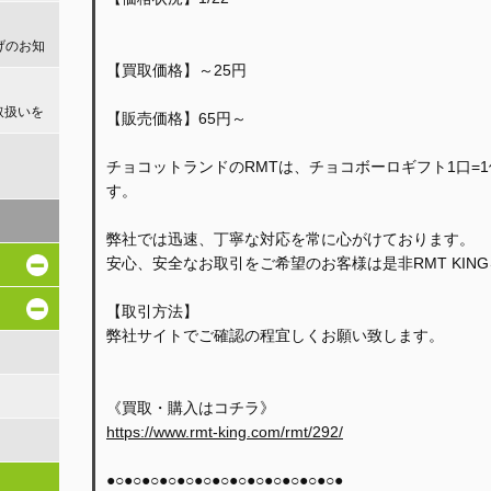
げのお知
【買取価格】～25円
取扱いを
【販売価格】65円～
チョコットランドのRMTは、チョコボーロギフト1口=1
！
す。
弊社では迅速、丁寧な対応を常に心がけております。
安心、安全なお取引をご希望のお客様は是非RMT KIN
【取引方法】
弊社サイトでご確認の程宜しくお願い致します。
《買取・購入はコチラ》
https://www.rmt-king.com/rmt/292/
●○●○●○●○●○●○●○●○●○●○●○●○●○●