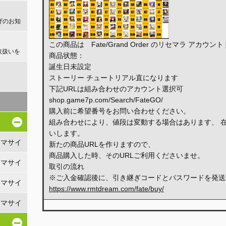
げのお知
この商品は Fate/Grand Order のリセマラ アカウ
取扱いを
商品状態：
誕生日未設定
ストーリー チュートリアル直になります
！
下記URLは組み合わせのアカウント選択可
shop.game7p.com/Search/FateGO/
購入前に希望番号をお問い合わせください。
組み合わせにより、値段は変動する場合はあります、 
いします。
リマサイ
新たの商品URLを作りますので、
商品購入した時、そのURLご利用くださいませ。
リマサイ
取引の流れ
※ご入金確認後に、引き継ぎコードとパスワードを発送
リマサイ
https://www.rmtdream.com/fate/buy/
リマサイ