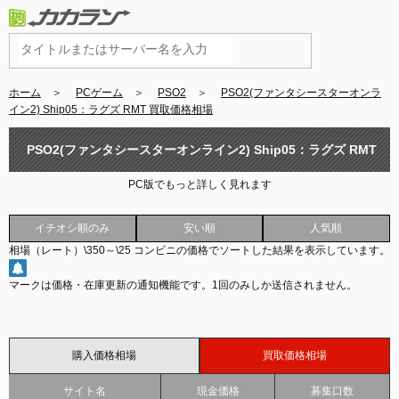
ホーム
＞
PCゲーム
＞
PSO2
＞
PSO2(ファンタシースターオンラ
イン2) Ship05：ラグズ RMT 買取価格相場
PSO2(ファンタシースターオンライン2) Ship05：ラグズ RMT
PC版でもっと詳しく見れます
買取価格相場
イチオシ順のみ
安い順
人気順
相場（レート）
\350
～
\25
コンビニの価格でソートした結果を表示しています。
マークは価格・在庫更新の通知機能です。
1回のみしか送信されません。
購入価格相場
買取価格相場
サイト名
現金価格
募集口数