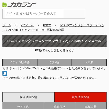
ホーム
＞
PCゲーム
＞
PSO2
＞
PSO2(ファンタシースターオンラ
イン2) Ship04：アンスール RMT 買取価格相場
PSO2(ファンタシースターオンライン2) Ship04：アンスール
PC版でもっと詳しく見れます
RMT 買取価格相場
イチオシ順のみ
安い順
人気順
相場（レート）
\350
～
\25
コンビニの価格でソートした結果を表示しています。
マークは価格・在庫更新の通知機能です。
1回のみしか送信されません。
購入価格相場
買取価格相場
サイト名
現金価格
募集口数