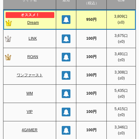
サイト名
通知
在庫
（税込）
3,809
口
950円
(
±0
)
Dream
3,675
口
LINK
100円
(
±0
)
3,491
口
ROAN
100円
(
±0
)
3,308
口
ワンファースト
100円
(
±0
)
5,435
口
WM
100円
(
±0
)
5,415
口
VIP
100円
(
±0
)
3,346
口
4GAMER
100円
(
±0
)