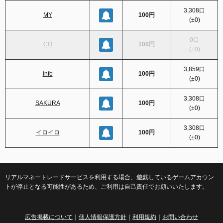
3,308
口
MY
100円
(
±0
)
0
口
CO
100円
(
±0
)
3,859
口
info
100円
(
±0
)
3,308
口
SAKURA
100円
(
±0
)
3,308
口
イロイロ
100円
(
±0
)
リアルマネートレードサービスを利用する場合、遊戯しているゲームアカウン
トが停止となる可能性があるため、ご利用は自己責任でお願いいたします。
広告掲載について
｜
個人情報保護方針
｜
利用規約
｜
お問い合わせ