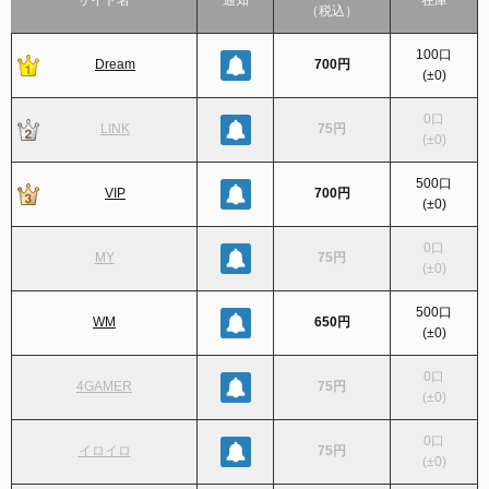
サイト名
通知
在庫
（税込）
100
口
Dream
700円
(
±0
)
0
口
LINK
75円
(
±0
)
500
口
VIP
700円
(
±0
)
0
口
MY
75円
(
±0
)
500
口
WM
650円
(
±0
)
0
口
4GAMER
75円
(
±0
)
0
口
イロイロ
75円
(
±0
)