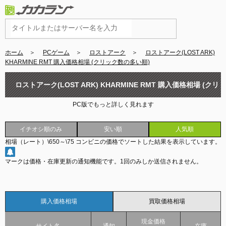
ホーム
＞
PCゲーム
＞
ロストアーク
＞
ロストアーク(LOST ARK)
KHARMINE RMT 購入価格相場 (クリック数の多い順)
ロストアーク(LOST ARK) KHARMINE RMT 購入価格相場 (クリ
PC版でもっと詳しく見れます
ック数の多い順)
イチオシ順のみ
安い順
人気順
相場（レート）
\650
～
\75
コンビニの価格でソートした結果を表示しています。
マークは価格・在庫更新の通知機能です。
1回のみしか送信されません。
購入価格相場
買取価格相場
現金価格