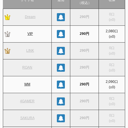
サイト名
通知
在庫
（税込）
0
口
Dream
290円
(
±0
)
2,080
口
VIP
290円
(
±0
)
0
口
LINK
290円
(
±0
)
0
口
ROAN
290円
(
±0
)
2,090
口
WM
290円
(
±0
)
0
口
4GAMER
290円
(
±0
)
0
口
SAKURA
290円
(
±0
)