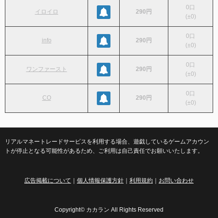
0
口
イロイロ
290円
(
±0
)
0
口
info
290円
(
±0
)
0
口
ワンファースト
290円
(
±0
)
0
口
CO
290円
(
±0
)
リアルマネートレードサービスを利用する場合、遊戯しているゲームアカウン
トが停止となる可能性があるため、ご利用は自己責任でお願いいたします。
広告掲載について
｜
個人情報保護方針
｜
利用規約
｜
お問い合わせ
Copyright© カカラン All Rights Reserved