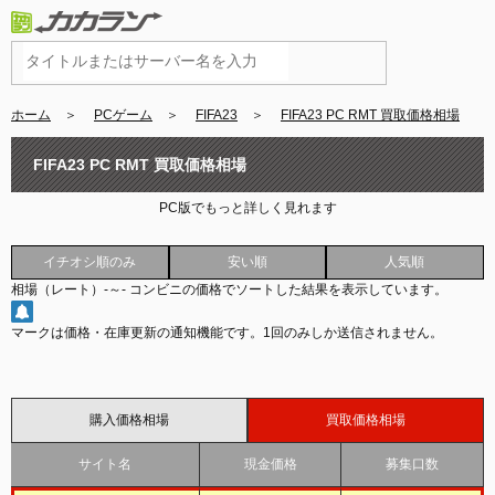
ホーム
＞
PCゲーム
＞
FIFA23
＞
FIFA23 PC RMT 買取価格相場
FIFA23 PC RMT 買取価格相場
PC版でもっと詳しく見れます
イチオシ順のみ
安い順
人気順
相場（レート）
-
～
-
コンビニの価格でソートした結果を表示しています。
マークは価格・在庫更新の通知機能です。
1回のみしか送信されません。
購入価格相場
買取価格相場
サイト名
現金価格
募集口数