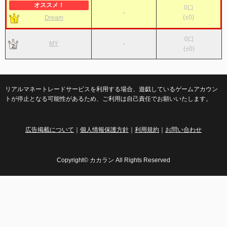
0
口
-
(
±0
)
Dream
0
口
MY
-
(
±0
)
リアルマネートレードサービスを利用する場合、遊戯しているゲームアカウン
トが停止となる可能性があるため、ご利用は自己責任でお願いいたします。
広告掲載について
｜
個人情報保護方針
｜
利用規約
｜
お問い合わせ
Copyright© カカラン All Rights Reserved