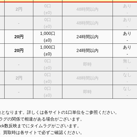
0
口
あり
2円
48時間以内
(
±0
)
-
0
口
あり
-
48時間以内
(
±0
)
-
1,000
口
あり
20円
24時間以内
(
±0
)
-
1,000
口
あり
20円
24時間以内
(
±0
)
-
0
口
無し
-
即時
(
±0
)
-
0
口
なし
2円
48時間以内
(
±0
)
-
0
口
なし
-
即時
(
±0
)
-
位となります。詳しくは各サイトの1口単位をご参照ください。
ラグの関係で相違がある場合がございます。
lick数反映までにタイムラグがございます。
。買取時は各サイトで必ずご確認ください。