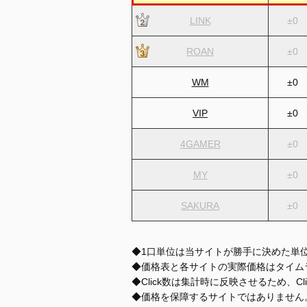
LINK
±0
ROAN
±0
WM
±0
VIP
±0
4GAMER
±0
MY
±0
SAKURA
±0
◆1口単位は当サイトが勝手に決めた単
◆価格表と各サイトの実際価格はタイム
◆Click数は集計時に反映させるため、C
◆価格を保障するサイトではありません