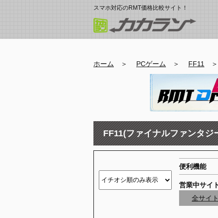
スマホ対応のRMT価格比較サイト！
ホーム
＞
PCゲーム
＞
FF11
FF11(ファイナルファンタジー11
便利機能
営業中サイ
全サイ