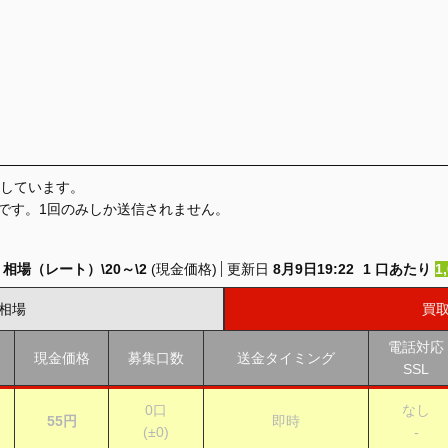
しています。
です。
1回のみしか送信されません。
）
相場（レート）
\20
～
\2
(現金価格)
更新日
8月9日19:22
1
口あたり
1
相場
買
電話対応
現金価格
募集口数
送金タイミング
SSL
0
口
なし
55円
即時
(
±0
)
-