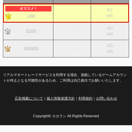
0
口
-
(
±0
)
LINK
0
口
ROAN
-
(
±0
)
0
口
4GAMER
-
(
±0
)
リアルマネートレードサービスを利用する場合、遊戯しているゲームアカウン
トが停止となる可能性があるため、ご利用は自己責任でお願いいたします。
広告掲載について
｜
個人情報保護方針
｜
利用規約
｜
お問い合わせ
Copyright© カカラン All Rights Reserved