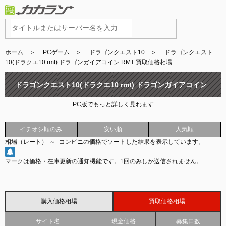
ホーム
＞
PCゲーム
＞
ドラゴンクエスト10
＞
ドラゴンクエスト
10(ドラクエ10 rmt) ドラゴンガイアコイン RMT 買取価格相場
ドラゴンクエスト10(ドラクエ10 rmt) ドラゴンガイアコイン
PC版でもっと詳しく見れます
RMT 買取価格相場
イチオシ順のみ
安い順
人気順
相場（レート）
-
～
-
コンビニの価格でソートした結果を表示しています。
マークは価格・在庫更新の通知機能です。
1回のみしか送信されません。
購入価格相場
買取価格相場
サイト名
現金価格
募集口数