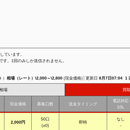
しています。
です。
1回のみしか送信されません。
ト）
相場（レート）
\2,000
～
\2,800
(現金価格)
更新日
8月7日07:04
1
相場
買
電話対応
現金価格
募集口数
送金タイミング
SSL
50
口
なし
2,000円
即時
(
±0
)
-