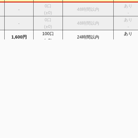
0
口
あり
-
48時間以内
(
±0
)
-
0
口
あり
-
48時間以内
(
±0
)
-
100
口
あり
1,600円
24時間以内
(
±0
)
-
100
口
あり
1,600円
24時間以内
(
±0
)
-
0
口
無し
2,800円
即時
(
±0
)
-
0
口
なし
-
48時間以内
(
±0
)
-
0
口
なし
-
即時
(
±0
)
-
位となります。詳しくは各サイトの1口単位をご参照ください。
ラグの関係で相違がある場合がございます。
lick数反映までにタイムラグがございます。
。買取時は各サイトで必ずご確認ください。