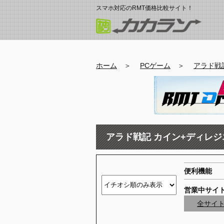
スマホ対応のRMT価格比較サイト！
ホーム
＞
PCゲーム
＞
アラド戦
アラド戦記 カイン+ディレジエ
便利機能
営業中サイ
全サイ