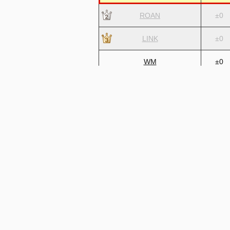
ROAN
±0
LINK
±0
WM
±0
VIP
±0
4GAMER
±0
MY
±0
SAKURA
±0
◆1口単位は当サイトが勝手に決めた単
◆価格表と各サイトの実際価格はタイム
◆Click数は集計時に反映させるため、C
◆価格を保障するサイトではありません