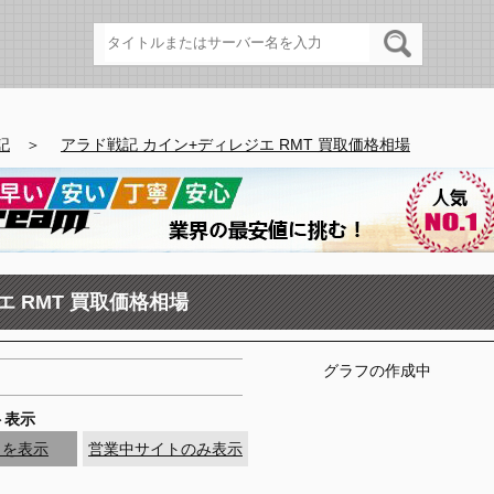
記
＞
アラド戦記 カイン+ディレジエ RMT 買取価格相場
 RMT 買取価格相場
グラフの作成中
ト表示
トを表示
営業中サイトのみ表示