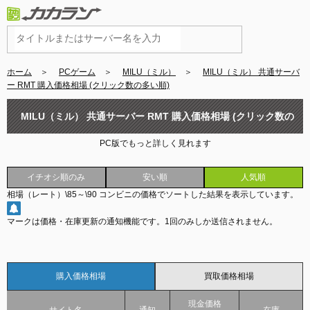
ホーム
＞
PCゲーム
＞
MILU（ミル）
＞
MILU（ミル） 共通サーバ
ー RMT 購入価格相場 (クリック数の多い順)
MILU（ミル） 共通サーバー RMT 購入価格相場 (クリック数の
PC版でもっと詳しく見れます
多い順)
イチオシ順のみ
安い順
人気順
相場（レート）
\85
～
\90
コンビニの価格でソートした結果を表示しています。
マークは価格・在庫更新の通知機能です。
1回のみしか送信されません。
購入価格相場
買取価格相場
現金価格