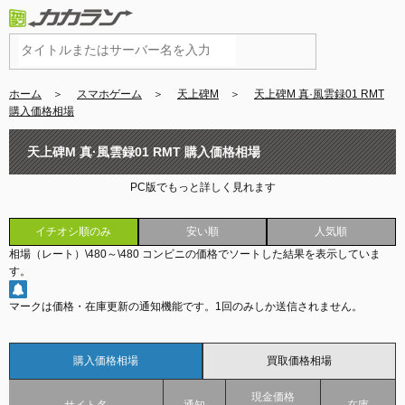
ホーム
＞
スマホゲーム
＞
天上碑M
＞
天上碑M 真·風雲録01 RMT
購入価格相場
天上碑M 真·風雲録01 RMT 購入価格相場
PC版でもっと詳しく見れます
イチオシ順のみ
安い順
人気順
相場（レート）
\480
～
\480
コンビニの価格でソートした結果を表示していま
す。
マークは価格・在庫更新の通知機能です。
1回のみしか送信されません。
購入価格相場
買取価格相場
現金価格