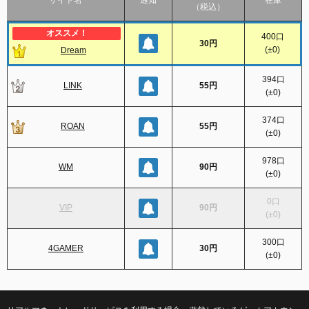
サイト名
通知
在庫
（税込）
400
口
30円
(
±0
)
Dream
394
口
LINK
55円
(
±0
)
374
口
ROAN
55円
(
±0
)
978
口
WM
90円
(
±0
)
0
口
VIP
90円
(
±0
)
300
口
4GAMER
30円
(
±0
)