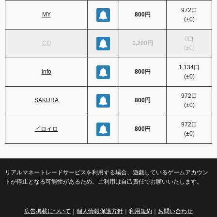
972
口
MY
800円
(
±0
)
0
口
CO
1,200円
(
±0
)
1,134
口
info
800円
(
±0
)
972
口
SAKURA
800円
(
±0
)
972
口
イロイロ
800円
(
±0
)
リアルマネートレードサービスを利用する場合、遊戯しているゲームアカウン
トが停止となる可能性があるため、ご利用は自己責任でお願いいたします。
広告掲載について
｜
個人情報保護方針
｜
利用規約
｜
お問い合わせ