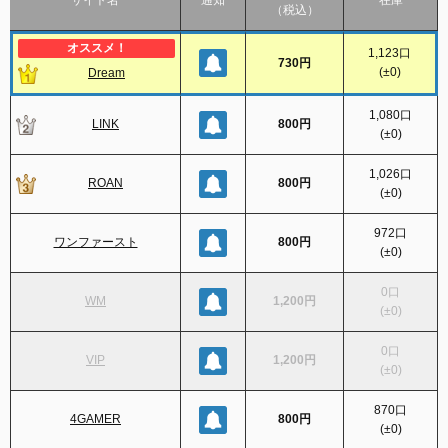
サイト名
通知
在庫
（税込）
1,123
口
730円
(
±0
)
Dream
1,080
口
LINK
800円
(
±0
)
1,026
口
ROAN
800円
(
±0
)
972
口
ワンファースト
800円
(
±0
)
0
口
WM
1,200円
(
±0
)
0
口
VIP
1,200円
(
±0
)
870
口
4GAMER
800円
(
±0
)