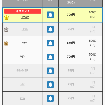
サイト名
通知
在庫
（税込）
100
口
700円
(
±0
)
Dream
0
口
LINK
75円
(
±0
)
500
口
WM
650円
(
±0
)
500
口
VIP
700円
(
±0
)
0
口
4GAMER
75円
(
±0
)
0
口
MY
75円
(
±0
)
0
口
info
75円
(
±0
)