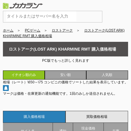
ホーム
＞
PCゲーム
＞
ロストアーク
＞
ロストアーク(LOST ARK)
KHARMINE RMT 購入価格相場
ロストアーク(LOST ARK) KHARMINE RMT 購入価格相場
PC版でもっと詳しく見れます
イチオシ順のみ
安い順
人気順
相場（レート）
\650
～
\75
コンビニの価格でソートした結果を表示しています。
マークは価格・在庫更新の通知機能です。
1回のみしか送信されません。
購入価格相場
買取価格相場
現金価格