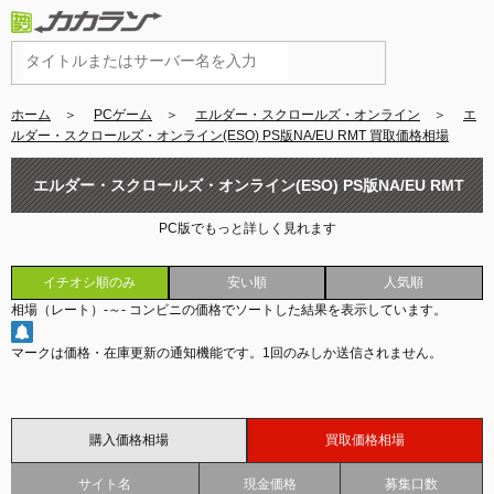
ホーム
＞
PCゲーム
＞
エルダー・スクロールズ・オンライン
＞
エ
ルダー・スクロールズ・オンライン(ESO) PS版NA/EU RMT 買取価格相場
エルダー・スクロールズ・オンライン(ESO) PS版NA/EU RMT
PC版でもっと詳しく見れます
買取価格相場
イチオシ順のみ
安い順
人気順
相場（レート）
-
～
-
コンビニの価格でソートした結果を表示しています。
マークは価格・在庫更新の通知機能です。
1回のみしか送信されません。
購入価格相場
買取価格相場
サイト名
現金価格
募集口数