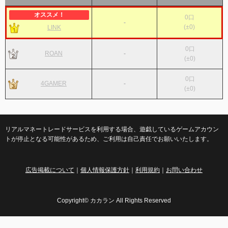
0
口
-
(
±0
)
LINK
0
口
ROAN
-
(
±0
)
0
口
4GAMER
-
(
±0
)
リアルマネートレードサービスを利用する場合、遊戯しているゲームアカウン
トが停止となる可能性があるため、ご利用は自己責任でお願いいたします。
広告掲載について
｜
個人情報保護方針
｜
利用規約
｜
お問い合わせ
Copyright© カカラン All Rights Reserved